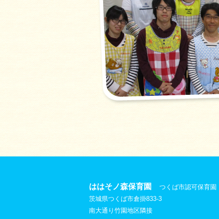
ははそノ森保育園
つくば市認可保育園
茨城県つくば市倉掛833-3
南大通り竹園地区隣接