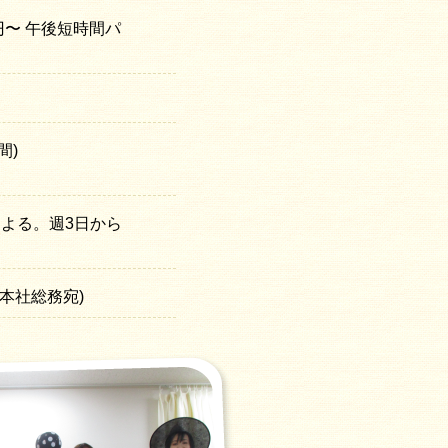
00円〜 午後短時間パ
時間)
よる。週3日から
3(本社総務宛)